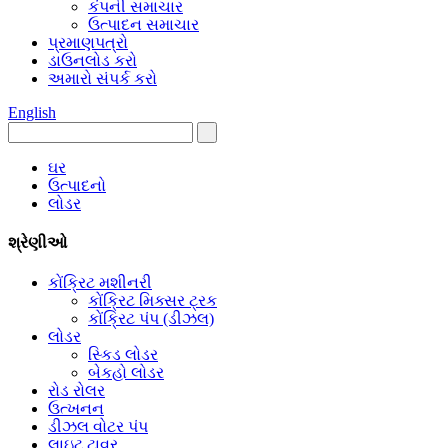
કંપની સમાચાર
ઉત્પાદન સમાચાર
પ્રમાણપત્રો
ડાઉનલોડ કરો
અમારો સંપર્ક કરો
English
ઘર
ઉત્પાદનો
લોડર
શ્રેણીઓ
કોંક્રિટ મશીનરી
કોંક્રિટ મિક્સર ટ્રક
કોંક્રિટ પંપ (ડીઝલ)
લોડર
સ્કિડ લોડર
બેકહો લોડર
રોડ રોલર
ઉત્ખનન
ડીઝલ વોટર પંપ
લાઇટ ટાવર