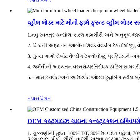
વ્હીલ લોડર માટે મીની ફાર્મ ફ્રન્ટ વ્હીલ લોડર સ
1.નવું સ્વતંત્ર કન્સોલ, સરળ કામગીરી અને અનુકૂળ જ
2. વિશ્વની અદ્યતન આર્ગોન શિલ્ડ વેલ્ડીંગ ટેકનોલોજી, વ
3. મુખ્ય ભાગો રોબોટ વેલ્ડીંગ ટેકનોલોજી પ્રક્રિયાને અપ
4. જર્મનીની અદ્યતન વસ્ત્રો-પ્રતિરોધક કોટિંગ સામગ્રી
5. તમામ ઇનલેટ અને આઉટલેટ ઓઇલ ટ્યુબિંગ સ્ટીલ બ્રેઇડ
તપાસ
વિગત
OEM કસ્ટમાઇઝ ચાઇના કન્સ્ટ્રક્શન ઇક્વિપમેન
1. ચુકવણીની મુદત: 100% T/T, 30% ઉત્પાદન પહેલાં, 70% શ
3.રંગ: લાલ, પીળો, લીલો, વાદળી અથવા કસ્ટમાઇઝ્ડ 4. વોરંટ