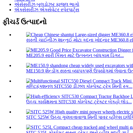
એસેસરીઝ બુલડોઝર ફાજલ ભાગો
એક્સેસરીઝ એક્સેવેટર સ્પેરપાર્ટ્સ
ફીચર્ડ ઉત્પાદનો
સસ્તી ચાઈનીઝ શાન્તુઈ મોટા કદના ખોદનાર ME360.8 ele
ME205.9 સારી કિંમત માટે ઉત્ખનન બાંધકામ ડિગર...
ME150.9 શેન્ડોંગ સસ્તા વ્યાપકપણે ઉપયોગમાં લેવાતા ઉ
મલ્ટિફંક્શનલ SITC550 ડીઝલ કોમ્પેક્ટ ટ્રેક મિની સ્ક...
ઉચ્ચ કાર્યક્ષમતા SITC530 કોમ્પેક્ટ ટ્રેક્ટર બેકહો લોડ...
SITC 525W ઉચ્ચ ગુણવત્તાવાળા મિની પાવર વ્હીલ્સ ઇલેક્ટ્
SITC 525L કોમ્પેક્ટ સસ્તા ટ્રેક્ડ અને વ્હીલ મલ્ટી ગાર્ડ...