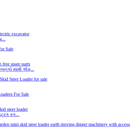
...
ત્ખનકો સાથે એફ...
રિક સ્ક...