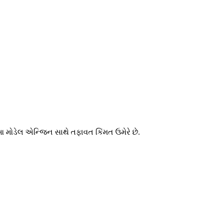
ોડેલ એન્જિન સાથે તફાવત કિંમત ઉમેરે છે.