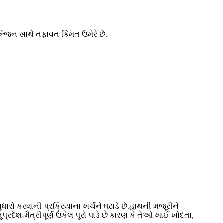
િન સાથે તફાવત કિંમત ઉમેરે છે.
ધારો કરવાની પ્રક્રિયાના ખર્ચને ઘટાડે છે.હાથની મજૂરીને
પ્રદેશ-મૈત્રીપૂર્ણ ઉકેલ પૂરો પાડે છે કારણ કે તેઓ ખાઈ ખોદતા,