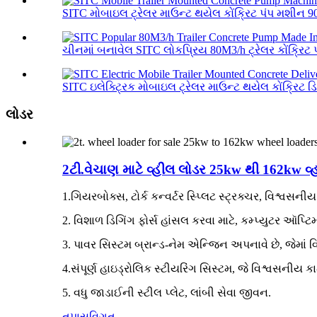
SITC મોબાઇલ ટ્રેલર માઉન્ટ થયેલ કોંક્રિટ પંપ મશીન 90
ચીનમાં બનાવેલ SITC લોકપ્રિય 80M3/h ટ્રેલર કોંક્રિટ 
SITC ઇલેક્ટ્રિક મોબાઇલ ટ્રેલર માઉન્ટ થયેલ કોંક્રિટ ડિ
લોડર
2ટી.વેચાણ માટે વ્હીલ લોડર 25kw થી 162kw વ્
1.ગિયરબોક્સ, ટોર્ક કન્વર્ટર સ્પ્લિટ સ્ટ્રક્ચર, વિશ્વસની
2. વિશાળ ડિગિંગ ફોર્સ હાંસલ કરવા માટે, કમ્પ્યુટર ઑ
3. પાવર સિસ્ટમ બ્રાન્ડ-નેમ એન્જિન અપનાવે છે, જેમા
4.સંપૂર્ણ હાઇડ્રોલિક સ્ટીયરિંગ સિસ્ટમ, જે વિશ્વસનીય 
5. વધુ જાડાઈની સ્ટીલ પ્લેટ, લાંબી સેવા જીવન.
તપાસ
વિગત