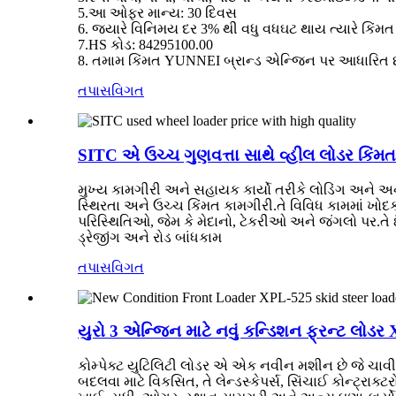
5.આ ઓફર માન્ય: 30 દિવસ
6. જ્યારે વિનિમય દર 3% થી વધુ વધઘટ થાય ત્યારે કિ
7.HS કોડ: 84295100.00
8. તમામ કિંમત YUNNEI બ્રાન્ડ એન્જિન પર આધારિત છ
તપાસ
વિગત
SITC એ ઉચ્ચ ગુણવત્તા સાથે વ્હીલ લોડર કિંમ
મુખ્ય કામગીરી અને સહાયક કાર્યો તરીકે લોડિંગ અને અનલોડ
સ્થિરતા અને ઉચ્ચ કિંમત કામગીરી.તે વિવિધ કામમાં ખોદ
પરિસ્થિતિઓ, જેમ કે મેદાનો, ટેકરીઓ અને જંગલો પર.તે ઈંટ
ડ્રેજીંગ અને રોડ બાંધકામ
તપાસ
વિગત
યુરો 3 એન્જિન માટે નવું કન્ડિશન ફ્રન્ટ લોડર
કોમ્પેક્ટ યુટિલિટી લોડર એ એક નવીન મશીન છે જે ચાવીરૂપ
બદલવા માટે વિકસિત, તે લેન્ડસ્કેપર્સ, સિંચાઈ કોન્ટ્રાક