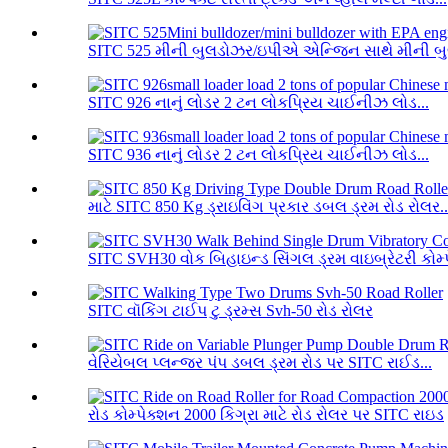
SITC 525 મીની બુલડોઝર/ઇપીએ એન્જિન સાથે મીની બુ
SITC 926 નાનું લોડર 2 ટન લોકપ્રિય ચાઈનીઝ લોડ...
SITC 936 નાનું લોડર 2 ટન લોકપ્રિય ચાઈનીઝ લોડ...
માટે SITC 850 Kg ડ્રાઇવિંગ પ્રકાર ડબલ ડ્રમ રોડ રોલર..
SITC SVH30 વોક બિહાઇન્ડ સિંગલ ડ્રમ વાઇબ્રેટરી કોમ્પ
SITC વૉકિંગ ટાઈપ ટુ ડ્રમ્સ Svh-50 રોડ રોલર
વેરિયેબલ પ્લન્જર પંપ ડબલ ડ્રમ રોડ પર SITC રાઈડ...
રોડ કોમ્પેક્શન 2000 કિગ્રા માટે રોડ રોલર પર SITC રાઇડ