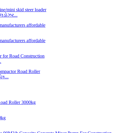
લડોઝર...
.
ેક...