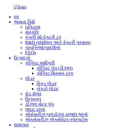
ઘર
અમારા વિશે
ઇતિહાસ
સંસ્કૃતિ
કંપની શો/ફેક્ટરી ટૂર
R&D (સંશોધન અને ફેક્ટરી પ્રવાસ)
પ્રવૃત્તિઓ/પ્રદર્શનો
FAQs
ઉત્પાદનો
કોંક્રિટ મશીનરી
કોંક્રિટ પંપ (ડીઝલ)
કોંક્રિટ મિક્સર ટ્રક
લોડર
સ્કિડ લોડર
બેકહો લોડર
રોડ રોલર
ઉત્ખનન
ડીઝલ વોટર પંપ
લાઇટ ટાવર
એસેસરીઝ બુલડોઝર ફાજલ ભાગો
એક્સેસરીઝ એક્સેવેટર સ્પેરપાર્ટ્સ
સમાચાર