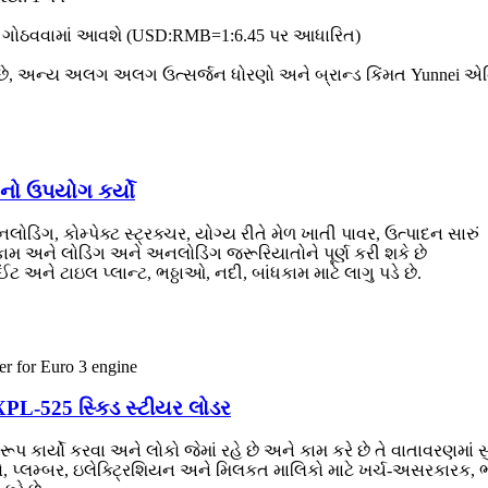
ંમત ગોઠવવામાં આવશે (USD:RMB=1:6.45 પર આધારિત)
ે, અન્ય અલગ અલગ ઉત્સર્જન ધોરણો અને બ્રાન્ડ કિંમત Yunnei એન્જ
તનો ઉપયોગ કર્યો
િંગ, કોમ્પેક્ટ સ્ટ્રક્ચર, યોગ્ય રીતે મેળ ખાતી પાવર, ઉત્પાદન સારું
કામ અને લોડિંગ અને અનલોડિંગ જરૂરિયાતોને પૂર્ણ કરી શકે છે
 અને ટાઇલ પ્લાન્ટ, ભઠ્ઠાઓ, નદી, બાંધકામ માટે લાગુ પડે છે.
 XPL-525 સ્કિડ સ્ટીયર લોડર
 કાર્યો કરવા અને લોકો જેમાં રહે છે અને કામ કરે છે તે વાતાવરણમાં સુ
્ટરો, પ્લમ્બર, ઇલેક્ટ્રિશિયન અને મિલકત માલિકો માટે ખર્ચ-અસરકારક, ભૂ