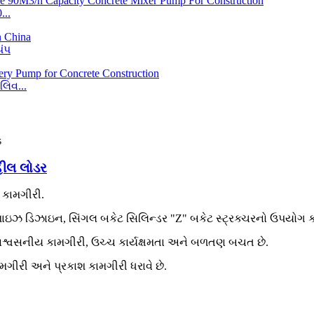
...
પંપ
લિવ...
હીલ લોડર
ય કામગીરી.
પ્ટિમાઇઝ ડિઝાઇન, સિંગલ બકેટ સિલિન્ડર "Z" બકેટ સ્ટ્રક્ચરનો ઉપયો
ં વિશ્વસનીય કામગીરી, ઉચ્ચ કાર્યક્ષમતા અને બળતણ બચત છે.
કામગીરી અને પ્રકાશ કામગીરી ધરાવે છે.