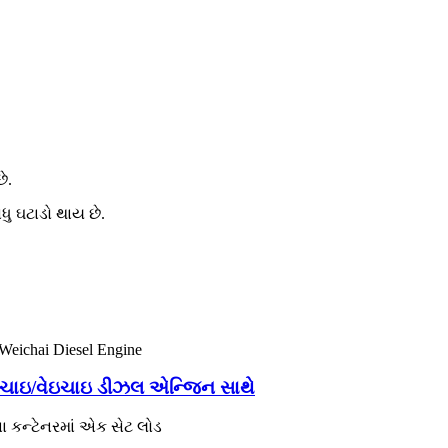
ે.
ધુ ઘટાડો થાય છે.
/યુચાઇ/વેઇચાઇ ડીઝલ એન્જિન સાથે
ના કન્ટેનરમાં એક સેટ લોડ