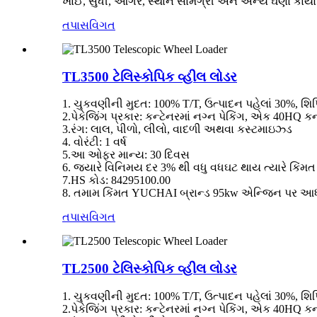
ખાઈ, સુધી, ઓગર, સ્થાન સામગ્રી અને અન્ય ઘણા કાર્યો ક
તપાસ
વિગત
TL3500 ટેલિસ્કોપિક વ્હીલ લોડર
1. ચુકવણીની મુદત: 100% T/T, ઉત્પાદન પહેલાં 30%, શિપ
2.પેકેજિંગ પ્રકાર: કન્ટેનરમાં નગ્ન પેકિંગ, એક 40HQ કન
3.રંગ: લાલ, પીળો, લીલો, વાદળી અથવા કસ્ટમાઇઝ્ડ
4. વોરંટી: 1 વર્ષ
5.આ ઓફર માન્ય: 30 દિવસ
6. જ્યારે વિનિમય દર 3% થી વધુ વધઘટ થાય ત્યારે કિ
7.HS કોડ: 84295100.00
8. તમામ કિંમત YUCHAI બ્રાન્ડ 95kw એન્જિન પર આધા
તપાસ
વિગત
TL2500 ટેલિસ્કોપિક વ્હીલ લોડર
1. ચુકવણીની મુદત: 100% T/T, ઉત્પાદન પહેલાં 30%, શિપ
2.પેકેજિંગ પ્રકાર: કન્ટેનરમાં નગ્ન પેકિંગ, એક 40HQ કન