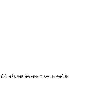
ગ કરીને બકેટ આપમેળે સમતળ કરવામાં આવે છે.