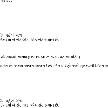
રે છે. .
િંગ પહેલાં 70%
્ટેનરમાં બે સેટ લોડ, એક સેટ સમાન છે.
ંમત ગોઠવવામાં આવશે (USD:RMB=1:6.45 પર આધારિત)
રિત છે, અન્ય અલગ-અલગ ઉત્સર્જન ધોરણો અને બ્રાન્ડની કિંમત આ મ
િંગ પહેલાં 70%
્ટેનરમાં બે સેટ લોડ, એક સેટ સમાન છે.