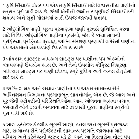
1 કૃષિ સિંચાઈ: વોટર પંપ એકમ કૃષિ સિંચાઈ માટે વિશ્વસનીય પાણીનો
સ્ત્રોત પૂરો પાડી શકે છે, જેથી ખેતીની જમીન સંપૂર્ણપણે સિંચાઈ કરી
શકાય અને સૂકી મોસમમાં સારી ઉપજ જાળવી શકાય.
2 ઔદ્યોગિક પાણી: પૂરતા પ્રમાણમાં પાણી પુરવઠો સુનિશ્ચિત કરવા
માટે વિવિધ ઔદ્યોગિક પાણીના પ્રસંગો, જેમ કે કાચા માલની
પ્રક્રિયા, પ્રક્રિયા પ્રવાહ, અગ્નિ સંરક્ષણ પ્રણાલી વગેરેમાં પાણીના
પંપ એકમોનો વ્યાપકપણે ઉપયોગ થાય છે.
3 બાંધકામ સાઇટ્સ: બાંધકામ સાઇટ્સ પર પાણીના પંપ એકમોનો
વ્યાપકપણે ઉપયોગ થાય છે, અને તેનો ઉપયોગ કોંક્રિટ મિશ્રણ,
બાંધકામ સાઇટ્સ પર પાણી છોડવા, સ્પ્રે કૂલિંગ અને અન્ય ક્ષેત્રોમાં
થઈ શકે છે.
4 અગ્નિશામક અને બચાવ: પાણીનો પંપ એકમ સામાન્ય રીતે
અગ્નિશમન વિભાગના પ્રમાણભૂત સાધનોમાંનું એક છે, જે આગ અને
પૂર જેવી કટોકટીની પરિસ્થિતિઓમાં આગ ઓલવવા અથવા બચાવ
કર્મચારીઓને ઝડપી બનાવવા માટે ઝડપથી પૂરતા પાણીના સ્ત્રોતો
પૂરા પાડી શકે છે.
5 ખાણ ડ્રેનેજ: કેટલીક ભૂગર્ભ ખાણો, ટનલ અને ભૂગર્ભ પ્રોજેક્ટ
માટે, સામાન્ય રીતે પ્રોજેક્ટની સામાન્ય પ્રગતિ જાળવવા માટે
પમ્પિંગ અને ડ્રેનેજની જરૂર પડે છે, અને આ વિસ્તારોમાં વોટર પંપ