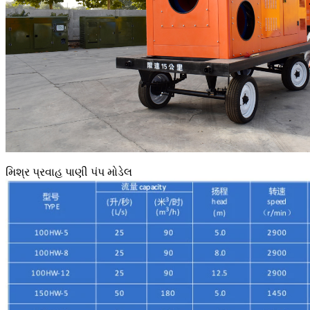
મિશ્ર પ્રવાહ પાણી પંપ મોડેલ