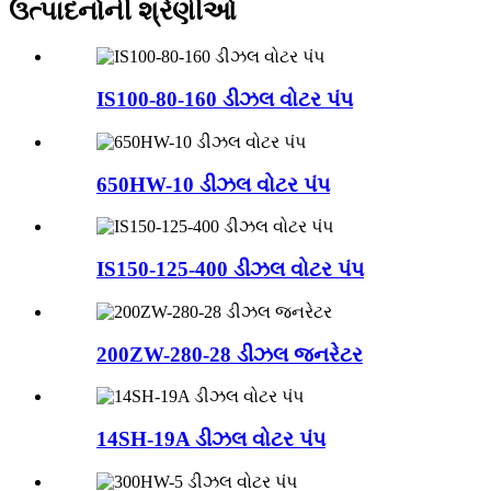
ઉત્પાદનોની શ્રેણીઓ
IS100-80-160 ડીઝલ વોટર પંપ
650HW-10 ડીઝલ વોટર પંપ
IS150-125-400 ડીઝલ વોટર પંપ
200ZW-280-28 ડીઝલ જનરેટર
14SH-19A ડીઝલ વોટર પંપ