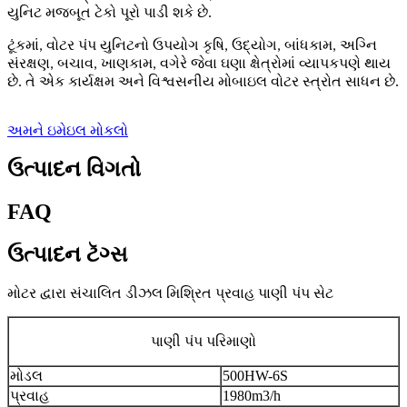
યુનિટ મજબૂત ટેકો પૂરો પાડી શકે છે.
ટૂંકમાં, વોટર પંપ યુનિટનો ઉપયોગ કૃષિ, ઉદ્યોગ, બાંધકામ, અગ્નિ
સંરક્ષણ, બચાવ, ખાણકામ, વગેરે જેવા ઘણા ક્ષેત્રોમાં વ્યાપકપણે થાય
છે. તે એક કાર્યક્ષમ અને વિશ્વસનીય મોબાઇલ વોટર સ્ત્રોત સાધન છે.
અમને ઇમેઇલ મોકલો
ઉત્પાદન વિગતો
FAQ
ઉત્પાદન ટૅગ્સ
મોટર દ્વારા સંચાલિત ડીઝલ મિશ્રિત પ્રવાહ પાણી પંપ સેટ
પાણી પંપ પરિમાણો
મોડલ
500HW-6S
પ્રવાહ
1980m3/h