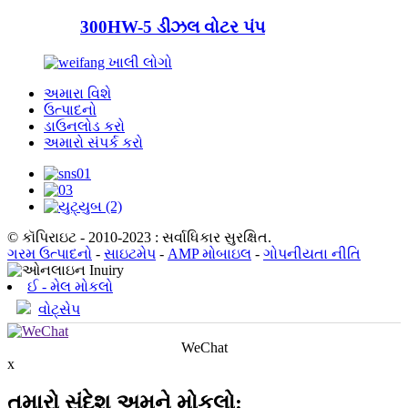
300HW-5 ડીઝલ વોટર પંપ
અમારા વિશે
ઉત્પાદનો
ડાઉનલોડ કરો
અમારો સંપર્ક કરો
© કૉપિરાઇટ - 2010-2023 : સર્વાધિકાર સુરક્ષિત.
ગરમ ઉત્પાદનો
-
સાઇટમેપ
-
AMP મોબાઇલ
-
ગોપનીયતા નીતિ
ઈ - મેલ મોકલો
વોટ્સેપ
WeChat
x
તમારો સંદેશ અમને મોકલો: