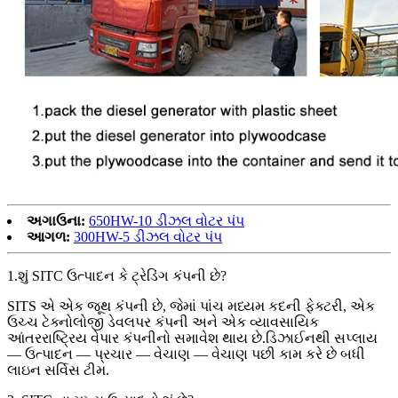
અગાઉના:
650HW-10 ડીઝલ વોટર પંપ
આગળ:
300HW-5 ડીઝલ વોટર પંપ
1.શું SITC ઉત્પાદન કે ટ્રેડિંગ કંપની છે?
SITS એ એક જૂથ કંપની છે, જેમાં પાંચ મધ્યમ કદની ફેક્ટરી, એક
ઉચ્ચ ટેક્નોલોજી ડેવલપર કંપની અને એક વ્યાવસાયિક
આંતરરાષ્ટ્રિય વેપાર કંપનીનો સમાવેશ થાય છે.ડિઝાઈનથી સપ્લાય
— ઉત્પાદન — પ્રચાર — વેચાણ — વેચાણ પછી કામ કરે છે બધી
લાઇન સર્વિસ ટીમ.