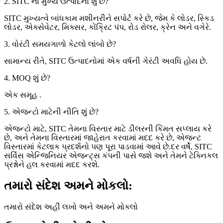
2. SITC ના મુખ્ય ઉત્પાદનો શું છે?
SITC મુખ્યત્વે બાંધકામ મશીનરીને સપોર્ટ કરે છે, જેમ કે લોડર, સ્કિડ
લોડર, એક્સેવેટર, મિક્સર, કોંક્રિટ પંપ, રોડ રોલર, ક્રેન અને વગેરે.
3. વોરંટી સમયગાળો કેટલો લાંબો છે?
સામાન્ય રીતે, SITC ઉત્પાદનોમાં એક વર્ષની ગેરંટી અવધિ હોય છે.
4. MOQ શું છે?
એક સમૂહ .
5. એજન્ટો માટેની નીતિ શું છે?
એજન્ટો માટે, SITC તેમના વિસ્તાર માટે ડીલરની કિંમત સપ્લાય કરે
છે, અને તેમના વિસ્તારમાં જાહેરાત કરવામાં મદદ કરે છે, એજન્ટ
વિસ્તારમાં કેટલાક પ્રદર્શનો પણ પૂરા પાડવામાં આવે છે.દર વર્ષે, SITC
સર્વિસ એન્જિનિયર એજન્ટ્સ કંપની પાસે જશે અને તેમને ટેક્નિકલ
પ્રશ્નોને હલ કરવામાં મદદ કરશે.
તમારો સંદેશ અમને મોકલો:
તમારો સંદેશ અહીં લખો અને અમને મોકલો