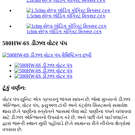
2.0cbm સેલ્ફ લોડિંગ કોંક્રિટ મિક્સર ટ્રક
1.5cbm સેલ્ફ લોડિંગ કોંક્રિટ મિક્સર ટ્રક
1cbm સેલ્ફ લોડિંગ કોંક્રિટ મિક્સર ટ્રક
500HW-6S ડીઝલ વોટર પંપ
ટૂંકું વર્ણન:
વોટર પંપ યુનિટ એક પ્રકારનું જંગમ સાધન છે, જેમાં મુખ્યત્વે ડીઝલ
એન્જિન, વોટર પંપ, ફ્યુઅલ ટાંકી અને કંટ્રોલ સિસ્ટમનો સમાવેશ
થાય છે.તે પાણીના સ્ત્રોતને શ્વાસમાં લેવા માટે પાણીના પંપને ચલાવવા
માટે ડીઝલ એન્જિનનો ઉપયોગ કરે છે, અને પછી તેને પાઈપલાઈન
દ્વારા જરૂરી સ્થાન સુધી પહોંચાડે છે.તે સામાન્ય રીતે નીચેના ક્ષેત્રોમાં
વપરાય છે: