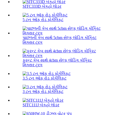
SITC333D બેકહો લોડર
5 ટન ઑફ રોડ ફોર્કલિફ્ટ
પાછળની કેબ સાથે 5cbm સેલ્ફ લોડિંગ કોંક્રિટ
મિક્સર ટ્રક
ફ્રન્ટ કેબ સાથે 4cbm સેલ્ફ લોડિંગ કોંક્રિટ
મિક્સર ટ્રક
3.5 ટન ઑફ રોડ ફોર્કલિફ્ટ
3 ટન ઑફ રોડ ફોર્કલિફ્ટ
SITC111J બેકહો લોડર