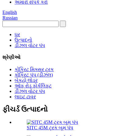
અમારો સંપર્ક કરો
English
Russian
ઘર
ઉત્પાદનો
ડીઝલ વોટર પંપ
શ્રેણીઓ
કોંક્રિટ મિક્સર ટ્રક
કોંક્રિટ પંપ (ડીઝલ)
બેકહો લોડર
ઑફ રોડ ફોર્કલિફ્ટ
ડીઝલ વોટર પંપ
લાઇટ ટાવર
ફીચર્ડ ઉત્પાદનો
SITC 45M ટ્રક બૂમ પંપ