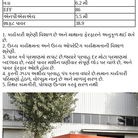
વડા
6.2 મી
EFF
86
એનપીએસએચ
5.5 મી
શાફ્ટ પાવર
38.9
1. કાર્યકારી શ્રેણી વિશાળ છે અને માથાના ફેરફારને અનુકૂળ થઈ શકે
છે.
2. ઉચ્ચ કાર્યક્ષમતા અને ઉચ્ચ ઓપરેટિંગ કાર્યક્ષમતાની વિશાળ
શ્રેણી.
3. પાવર કર્વ પ્રમાણમાં સપાટ છે.જ્યારે પ્રવાહ દર મોટા પ્રમાણમાં
બદલાય છે, ત્યારે પાવર મશીન ઘણીવાર સંપૂર્ણ લોડ પર ચાલે છે, અને
પાવર ફેરફાર ઓછો હોય છે.
4. ફરતી ઝડપ અક્ષીય પ્રવાહ પંપ કરતા વધારે છે.સમાન કાર્યકારી
પરિમાણો હેઠળ, વોલ્યુમ નાનું છે અને માળખું સરળ છે.
5. સ્થિર કામગીરી, પોલાણ ઉત્પન્ન કરવું સરળ નથી