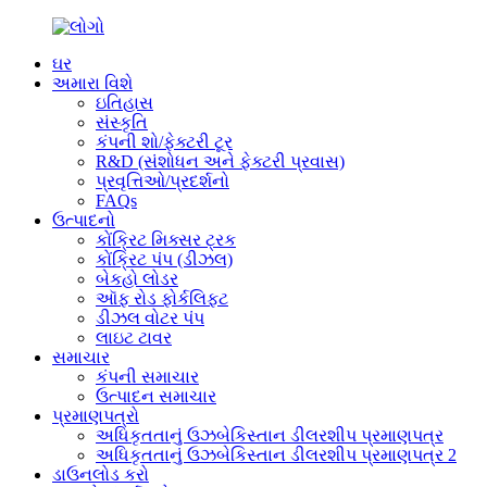
ઘર
અમારા વિશે
ઇતિહાસ
સંસ્કૃતિ
કંપની શો/ફેક્ટરી ટૂર
R&D (સંશોધન અને ફેક્ટરી પ્રવાસ)
પ્રવૃત્તિઓ/પ્રદર્શનો
FAQs
ઉત્પાદનો
કોંક્રિટ મિક્સર ટ્રક
કોંક્રિટ પંપ (ડીઝલ)
બેકહો લોડર
ઑફ રોડ ફોર્કલિફ્ટ
ડીઝલ વોટર પંપ
લાઇટ ટાવર
સમાચાર
કંપની સમાચાર
ઉત્પાદન સમાચાર
પ્રમાણપત્રો
અધિકૃતતાનું ઉઝબેકિસ્તાન ડીલરશીપ પ્રમાણપત્ર
અધિકૃતતાનું ઉઝબેકિસ્તાન ડીલરશીપ પ્રમાણપત્ર 2
ડાઉનલોડ કરો