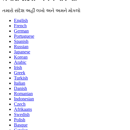
તમારો સંદેશ અહીં લખો અને અમને મોકલો
English
French
German
Portuguese
Spanish
Russian
Japanese
Korean
Arabic
Irish
Greek
Turkish
Italian
Danish
Romanian
Indonesian
Czech
Afrikaans
Swedish
Polish
Basque