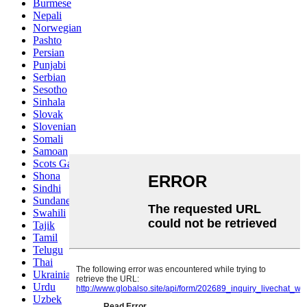
Burmese
Nepali
Norwegian
Pashto
Persian
Punjabi
Serbian
Sesotho
Sinhala
Slovak
Slovenian
Somali
Samoan
Scots Gaelic
Shona
Sindhi
Sundanese
Swahili
Tajik
Tamil
Telugu
Thai
Ukrainian
Urdu
Uzbek